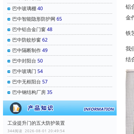
铝
巴中玻璃棚
40
金
巴中智能隐形防护网
65
巴中铝合金门窗
48
铁
巴中防蚊纱窗
62
我
巴中隔断制作
49
结
巴中封阳台
50
巴中玻璃门
54
巴中无框阳台
57
巴中钢结构厂房
35
工业提升门的五大防护装置
344阅读 2026-08-01 20:49:54