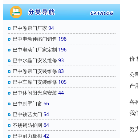
巴中卷帘门厂家
94
巴中电动伸缩门销售
198
巴中电动门厂家定制
196
价
巴中水晶门安装维修
93
巴中卷帘门安装维修
83
公
巴中车库门安装维修
105
产
巴中休闲阳光房安装
44
各
巴中别墅门窗
66
我
巴中铁艺大门
54
不锈钢防护网
64
努
巴中耐力板棚
42