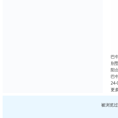
巴
别
阳
巴
24-
更
被浏览过 