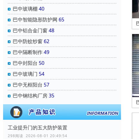
巴中玻璃棚
40
巴中智能隐形防护网
65
巴中铝合金门窗
48
巴中防蚊纱窗
62
巴中隔断制作
49
巴中封阳台
50
巴中玻璃门
54
巴中无框阳台
57
巴中钢结构厂房
35
工业提升门的五大防护装置
298阅读 2026-08-01 20:49:54