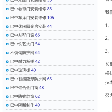
巴中水晶门安装维修
93
巴中卷帘门安装维修
83
我
巴中车库门安装维修
105
1
巴中休闲阳光房安装
44
巴中别墅门窗
66
2
巴中铁艺大门
54
3
不锈钢防护网
64
巴中耐力板棚
42
长
巴中玻璃棚
40
梯
巴中智能隐形防护网
65
技
巴中铝合金门窗
48
努
巴中防蚊纱窗
62
巴中隔断制作
49