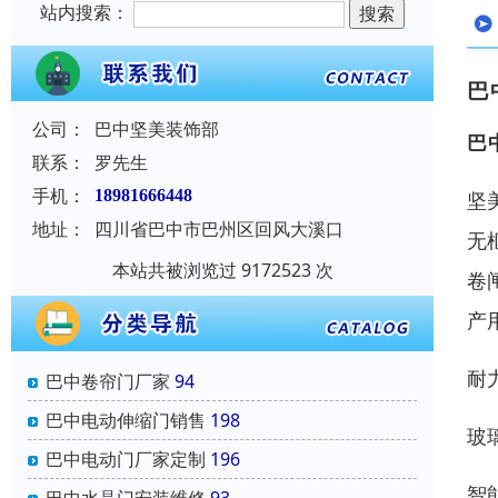
站内搜索：
巴
公司：
巴中坚美装饰部
巴
联系：
罗先生
手机：
18981666448
坚
地址：
四川省巴中市巴州区回风大溪口
无
本站共被浏览过 9172523 次
卷
产
耐
巴中卷帘门厂家
94
巴中电动伸缩门销售
198
玻
巴中电动门厂家定制
196
智