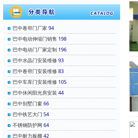
巴中卷帘门厂家
94
巴中电动伸缩门销售
198
巴中电动门厂家定制
196
巴中水晶门安装维修
93
巴中卷帘门安装维修
83
巴中车库门安装维修
105
巴中休闲阳光房安装
44
巴中别墅门窗
66
巴中铁艺大门
54
不锈钢防护网
64
巴中耐力板棚
42