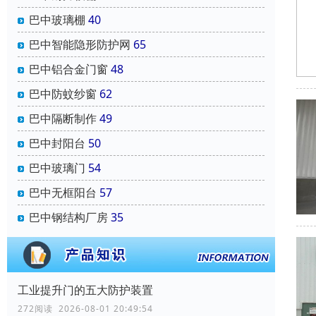
巴中玻璃棚
40
巴中智能隐形防护网
65
巴中铝合金门窗
48
巴中防蚊纱窗
62
巴中隔断制作
49
巴中封阳台
50
巴中玻璃门
54
巴中无框阳台
57
巴中钢结构厂房
35
工业提升门的五大防护装置
272阅读 2026-08-01 20:49:54