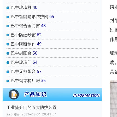
谈
巴中玻璃棚
40
巴中智能隐形防护网
65
封
巴中铝合金门窗
48
过
巴中防蚊纱窗
62
作
巴中隔断制作
49
玻
巴中封阳台
50
扇
巴中玻璃门
54
具
巴中无框阳台
57
巴中钢结构厂房
35
工业提升门的五大防护装置
290阅读 2026-08-01 20:49:54