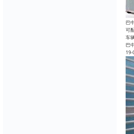
巴
可
车
巴
19-