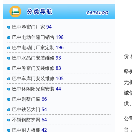
巴中卷帘门厂家
94
巴中电动伸缩门销售
198
巴中电动门厂家定制
196
价
巴中水晶门安装维修
93
巴中卷帘门安装维修
83
坚
巴中车库门安装维修
105
无
巴中休闲阳光房安装
44
诚
巴中别墅门窗
66
供
巴中铁艺大门
54
公
不锈钢防护网
64
台
巴中耐力板棚
42