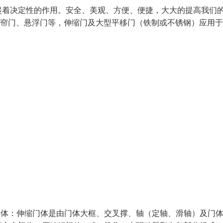
起着决定性的作用。安全、美观、方便、便捷，大大的提高我们
卷帘门、悬浮门等，伸缩门及大型平移门（铁制或不锈钢）应用
门体：伸缩门体是由门体大框、交叉撑、轴（定轴、滑轴）及门