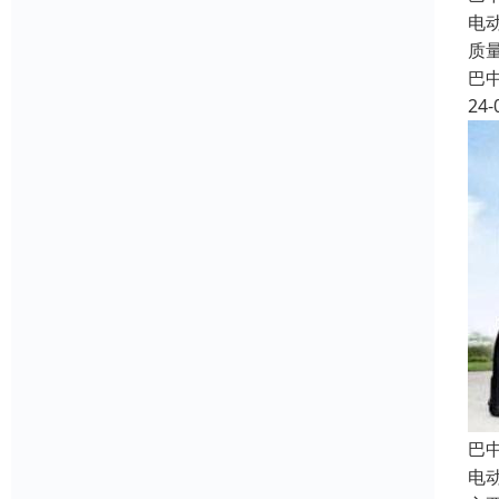
电
质
巴
24-
巴
电