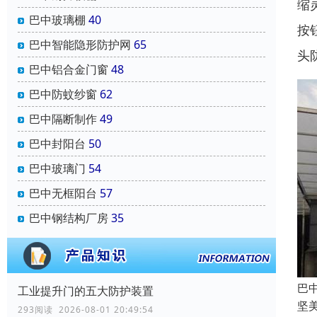
缩
巴中玻璃棚
40
按
巴中智能隐形防护网
65
头
巴中铝合金门窗
48
巴中防蚊纱窗
62
巴中隔断制作
49
巴中封阳台
50
巴中玻璃门
54
巴中无框阳台
57
巴中钢结构厂房
35
巴
工业提升门的五大防护装置
坚
293阅读 2026-08-01 20:49:54