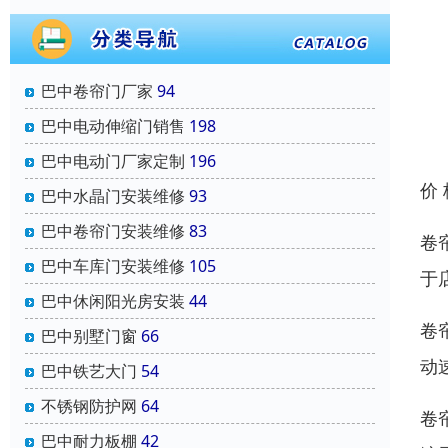
巴中卷帘门厂家
94
巴中电动伸缩门销售
198
巴中电动门厂家定制
196
价
巴中水晶门安装维修
93
巴中卷帘门安装维修
83
卷
巴中车库门安装维修
105
于
巴中休闲阳光房安装
44
卷
巴中别墅门窗
66
动
巴中铁艺大门
54
不锈钢防护网
64
卷
巴中耐力板棚
42