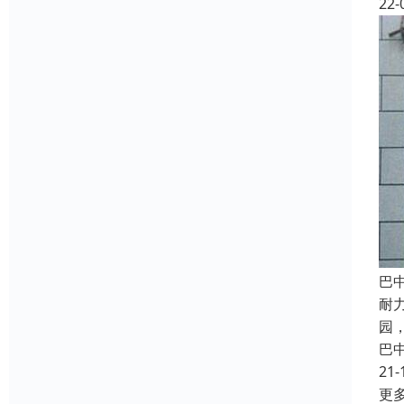
22-
巴
耐
园
巴
21-
更