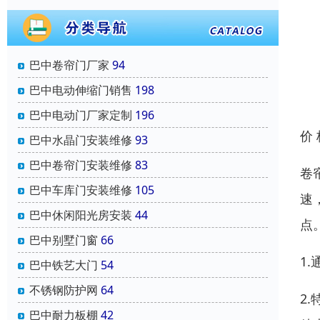
巴中卷帘门厂家
94
巴中电动伸缩门销售
198
巴中电动门厂家定制
196
价
巴中水晶门安装维修
93
巴中卷帘门安装维修
83
卷
巴中车库门安装维修
105
速
巴中休闲阳光房安装
44
点
巴中别墅门窗
66
1
巴中铁艺大门
54
不锈钢防护网
64
2
巴中耐力板棚
42