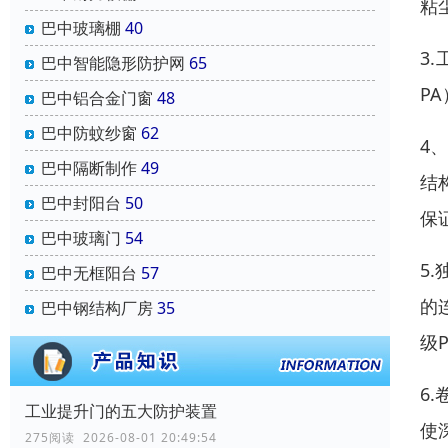
粘
巴中玻璃棚
40
3
巴中智能隐形防护网
65
P
巴中铝合金门窗
48
巴中防蚊纱窗
62
4
巴中隔断制作
49
结
巴中封阳台
50
保
巴中玻璃门
54
5
巴中无框阳台
57
的
巴中钢结构厂房
35
级
6
工业提升门的五大防护装置
使
275阅读 2026-08-01 20:49:54