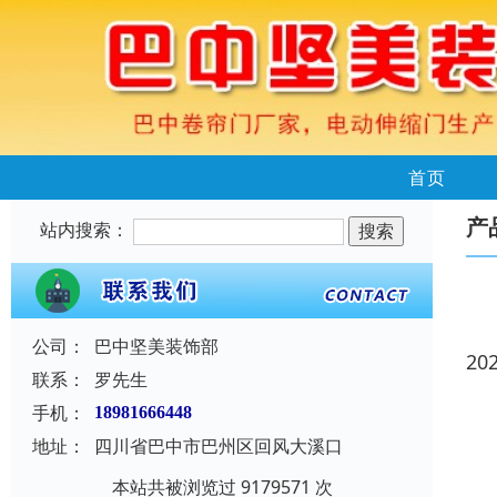
首页
产
站内搜索：
公司：
巴中坚美装饰部
20
联系：
罗先生
手机：
18981666448
地址：
四川省巴中市巴州区回风大溪口
本站共被浏览过 9179571 次