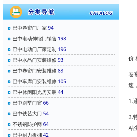
巴中卷帘门厂家
94
巴中电动伸缩门销售
198
巴中电动门厂家定制
196
价
巴中水晶门安装维修
93
巴中卷帘门安装维修
83
卷
巴中车库门安装维修
105
速
巴中休闲阳光房安装
44
1
巴中别墅门窗
66
巴中铁艺大门
54
2
不锈钢防护网
64
粘
巴中耐力板棚
42