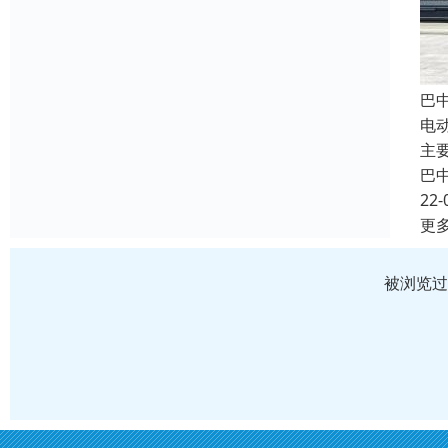
巴
电
主
巴
22-
更
被浏览过 