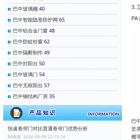
3
巴中玻璃棚
40
P
巴中智能隐形防护网
65
巴中铝合金门窗
48
巴中防蚊纱窗
62
巴中隔断制作
49
巴中封阳台
50
巴中玻璃门
54
巴中无框阳台
57
巴中钢结构厂房
35
巴
快速卷帘门对比普通卷帘门优势分析
坚
棚
84阅读 2026-08-08 22:15:24