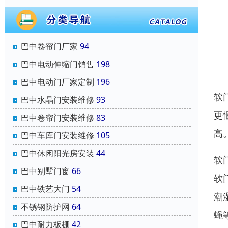
巴中卷帘门厂家
94
巴中电动伸缩门销售
198
巴中电动门厂家定制
196
软
巴中水晶门安装维修
93
更
巴中卷帘门安装维修
83
高
巴中车库门安装维修
105
巴中休闲阳光房安装
44
软
巴中别墅门窗
66
软
巴中铁艺大门
54
潮
不锈钢防护网
64
蝇
巴中耐力板棚
42