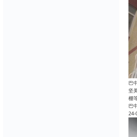
巴
坚
棚
巴
24-