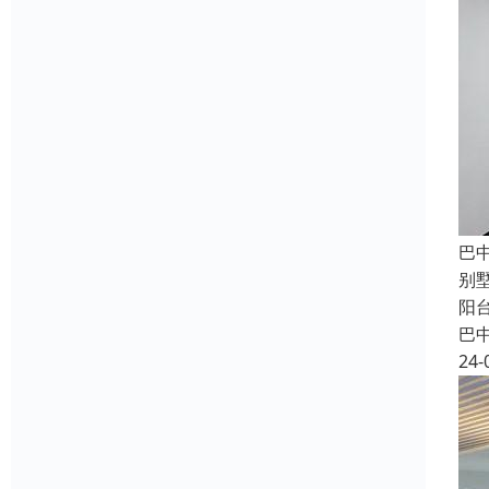
巴
别
阳
巴
24-