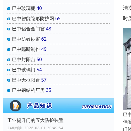
清
巴中玻璃棚
40
时
巴中智能隐形防护网
65
巴中铝合金门窗
48
巴中防蚊纱窗
62
巴中隔断制作
49
巴中封阳台
50
巴中玻璃门
54
巴中无框阳台
57
巴中钢结构厂房
35
巴
工业提升门的五大防护装置
伸
248阅读 2026-08-01 20:49:54
门