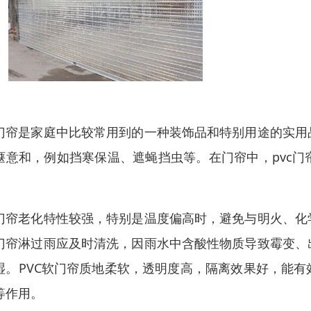
门帘是家庭中比较常用到的一种装饰品和特别用途的实用
惬意和，例如挡寒保温、遮蝇挡虫等。在门帘中，pvc
。
门帘老化特性较强，特别是温度偏高时，避免与明火、化
门帘淋过雨应及时清洗，因雨水中含酸性物质导致霉变、
湿。PVC软门帘质地柔软，透明度高，隔离效果好，能
等作用。