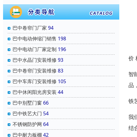
巴中卷帘门厂家
94
巴中电动伸缩门销售
198
巴中电动门厂家定制
196
价
巴中水晶门安装维修
93
巴中卷帘门安装维修
83
智
巴中车库门安装维修
105
品
巴中休闲阳光房安装
44
铁
巴中别墅门窗
66
巴中铁艺大门
54
我
不锈钢防护网
64
结
巴中耐力板棚
42