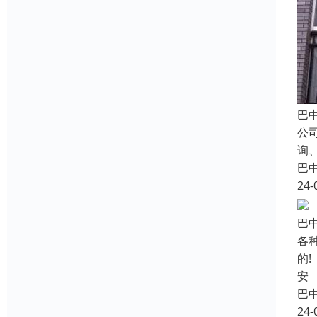
巴
公
询
巴
24-
巴
各
的
安
巴
24-