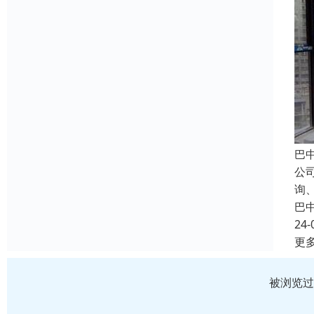
巴
公
询
巴
24-
更
被浏览过 