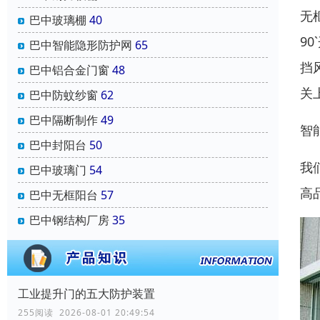
无
巴中玻璃棚
40
9
巴中智能隐形防护网
65
挡
巴中铝合金门窗
48
关
巴中防蚊纱窗
62
巴中隔断制作
49
智
巴中封阳台
50
我
巴中玻璃门
54
高
巴中无框阳台
57
巴中钢结构厂房
35
工业提升门的五大防护装置
255阅读 2026-08-01 20:49:54