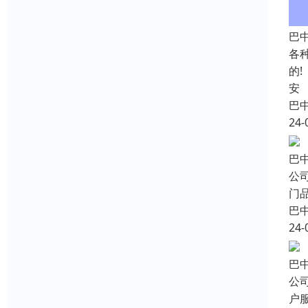
巴
各
的
安
巴
24-
巴
公
门
巴
24-
巴
公
户