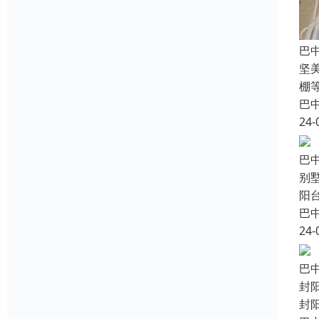
巴
坚
棚
巴
24-
巴
别
阳
巴
24-
巴
封
封