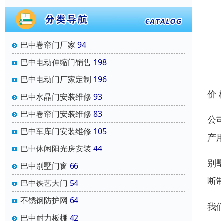
巴中卷帘门厂家
94
巴中电动伸缩门销售
198
巴中电动门厂家定制
196
价
巴中水晶门安装维修
93
巴中卷帘门安装维修
83
公
巴中车库门安装维修
105
产
巴中休闲阳光房安装
44
别
巴中别墅门窗
66
断
巴中铁艺大门
54
不锈钢防护网
64
我
巴中耐力板棚
42