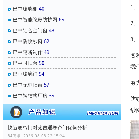
1
巴中玻璃棚
40
巴中智能隐形防护网
65
2
巴中铝合金门窗
48
3
巴中防蚊纱窗
62
巴中隔断制作
49
各
巴中封阳台
50
我
巴中玻璃门
54
努
巴中无框阳台
57
巴中钢结构厂房
35
防
纱
快速卷帘门对比普通卷帘门优势分析
84阅读 2026-08-08 22:15:24