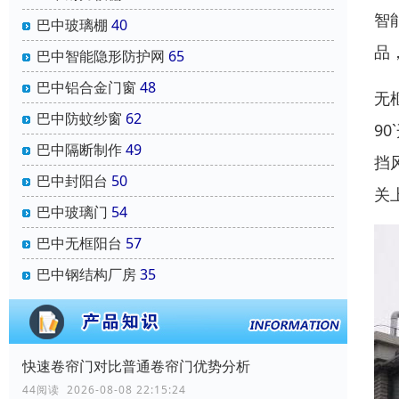
智
巴中玻璃棚
40
品
巴中智能隐形防护网
65
巴中铝合金门窗
48
无
巴中防蚊纱窗
62
9
巴中隔断制作
49
挡
巴中封阳台
50
关
巴中玻璃门
54
巴中无框阳台
57
巴中钢结构厂房
35
快速卷帘门对比普通卷帘门优势分析
44阅读 2026-08-08 22:15:24