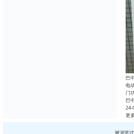
巴
电
门
巴
24-
更
被浏览过 