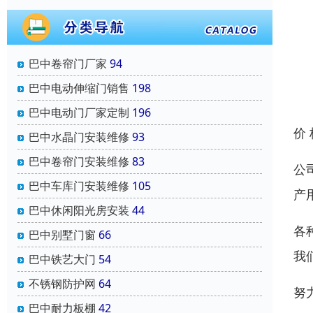
巴中卷帘门厂家
94
巴中电动伸缩门销售
198
巴中电动门厂家定制
196
价
巴中水晶门安装维修
93
巴中卷帘门安装维修
83
公
巴中车库门安装维修
105
产
巴中休闲阳光房安装
44
各
巴中别墅门窗
66
我
巴中铁艺大门
54
不锈钢防护网
64
努
巴中耐力板棚
42